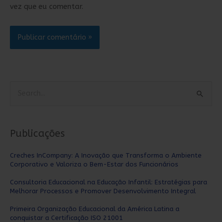
vez que eu comentar.
P
e
s
Publicações
q
u
Creches InCompany: A Inovação que Transforma o Ambiente
Corporativo e Valoriza o Bem-Estar dos Funcionários
i
s
Consultoria Educacional na Educação Infantil: Estratégias para
Melhorar Processos e Promover Desenvolvimento Integral
a
Primeira Organização Educacional da América Latina a
r
conquistar a Certificação ISO 21001