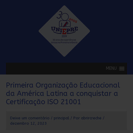
Ir
para
o
conteúdo
MENU
Post
Primeira Organização Educacional
navigation
da América Latina a conquistar a
Certificação ISO 21001
Deixe um comentário
/
principal
/ Por
abrircreche
/
dezembro 12, 2023