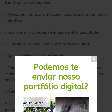
facilitadores/professores;
• Abordagem centrada no aluno, valorizando a formação
individual;
• Recursos e instalações de ensino de alta qualidade;
• Currículo e material relevantes para os alunos;
• Apoio familiar e social oferecido;
Podemos te
• Processos de inclusão e educação para necessidades
especiais, objetivos fundamentais da educação inclusiva
enviar nosso
no Brasil e no mundo;
portfólio digital?
• Ambiente de aprendizagem seguro e propício.
A Certificação, conforme a norma ISO 21001:2020,
permite a prestação de serviços educacionais mais