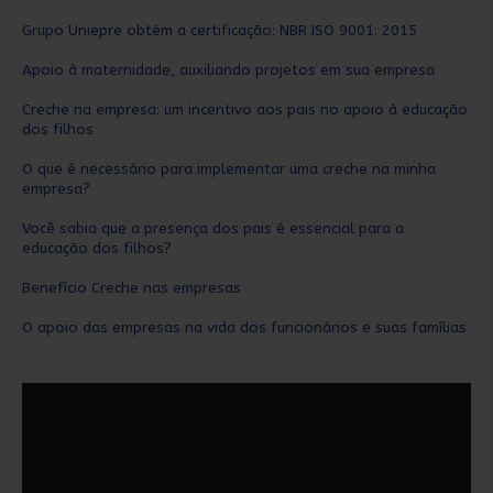
p
Grupo Uniepre obtém a certificação: NBR ISO 9001: 2015
o
Apoio à maternidade, auxiliando projetos em sua empresa
r
:
Creche na empresa: um incentivo aos pais no apoio à educação
dos filhos
O que é necessário para implementar uma creche na minha
empresa?
Você sabia que a presença dos pais é essencial para a
educação dos filhos?
Benefício Creche nas empresas
O apoio das empresas na vida dos funcionários e suas famílias
T
o
c