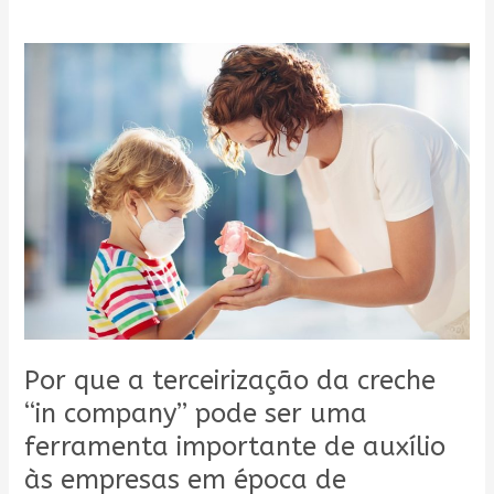
Por
que
a
terceirização
da
creche
“in
company”
pode
ser
uma
ferramenta
importante
Por que a terceirização da creche
de
“in company” pode ser uma
auxílio
ferramenta importante de auxílio
às
às empresas em época de
empresas