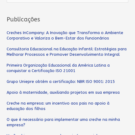
e
s
Publicações
q
u
Creches InCompany: A Inovação que Transforma o Ambiente
Corporativo e Valoriza o Bem-Estar dos Funcionários
i
s
Consultoria Educacional na Educação Infantil: Estratégias para
Melhorar Processos e Promover Desenvolvimento Integral
a
Primeira Organização Educacional da América Latina a
r
conquistar a Certificação ISO 21001
p
Grupo Uniepre obtém a certificação: NBR ISO 9001: 2015
o
Apoio à maternidade, auxiliando projetos em sua empresa
r
:
Creche na empresa: um incentivo aos pais no apoio à
educação dos filhos
O que é necessário para implementar uma creche na minha
empresa?