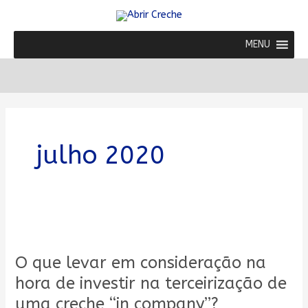
Ir
para
o
MENU
conteúdo
julho 2020
O
que
O que levar em consideração na
levar
em
hora de investir na terceirização de
consideração
uma creche “in company”?