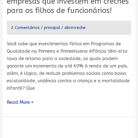
empresas que investem em creches
de
para os filhos de funcionários!
empresas
que
2 Comentários
/
principal
/
abrircreche
investem
em
creches
Você sabe que investimentos feitos em Programas de
para
Qualidade na Primeira e Primeiríssima Infância têm alta
os
taxa de retorno para a sociedade, os quais podem
filhos
garantir um incremento de até 60% à renda de um país,
de
além, é lógico, de reduzir problemas sociais como baixa
funcionários!
escolaridade, violência contra a criança e a mortalidade
infantil? Que
Read More »
Creche
“in