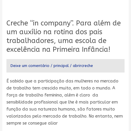
Creche
“in
Creche “in company”. Para além de
company”.
Para
um auxílio na rotina dos pais
além
trabalhadores, uma escola de
de
excelência na Primeira Infância!
um
auxílio
na
Deixe um comentário
/
principal
/
abrircreche
rotina
dos
É sabido que a participação das mulheres no mercado
pais
de trabalho tem crescido muito, em todo o mundo. A
trabalhadores,
força de trabalho feminina, além é claro da
uma
sensibilidade profissional que lhe é mais particular em
escola
função da sua natureza humana, são fatores muito
de
valorizados pelo mercado de trabalho. No entanto, nem
excelência
sempre se consegue aliar
na