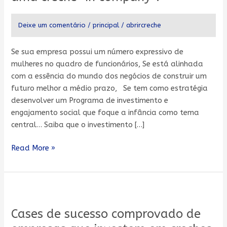
na
hora
Deixe um comentário
/
principal
/
abrircreche
de
investir
na
Se sua empresa possui um número expressivo de
terceirização
mulheres no quadro de funcionários, Se está alinhada
de
com a essência do mundo dos negócios de construir um
uma
futuro melhor a médio prazo, Se tem como estratégia
creche
desenvolver um Programa de investimento e
“in
engajamento social que foque a infância como tema
company”?
central… Saiba que o investimento […]
Read More »
Cases
de
Cases de sucesso comprovado de
sucesso
comprovado