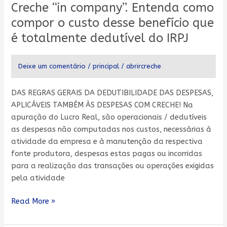
Creche “in company”. Entenda como
company”.
Entenda
compor o custo desse benefício que
como
é totalmente dedutível do IRPJ
compor
o
Deixe um comentário
/
principal
/
abrircreche
custo
desse
benefício
DAS REGRAS GERAIS DA DEDUTIBILIDADE DAS DESPESAS,
que
APLICÁVEIS TAMBÉM ÀS DESPESAS COM CRECHE! Na
é
apuração do Lucro Real, são operacionais / dedutíveis
totalmente
as despesas não computadas nos custos, necessárias à
dedutível
atividade da empresa e à manutenção da respectiva
do
fonte produtora, despesas estas pagas ou incorridas
IRPJ
para a realização das transações ou operações exigidas
pela atividade
Read More »