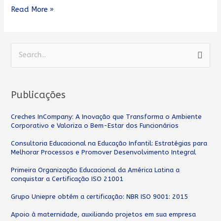
Primeira
Read More »
Infância!
P
e
s
Publicações
q
u
Creches InCompany: A Inovação que Transforma o Ambiente
Corporativo e Valoriza o Bem-Estar dos Funcionários
i
s
Consultoria Educacional na Educação Infantil: Estratégias para
Melhorar Processos e Promover Desenvolvimento Integral
a
Primeira Organização Educacional da América Latina a
r
conquistar a Certificação ISO 21001
p
Grupo Uniepre obtém a certificação: NBR ISO 9001: 2015
o
Apoio à maternidade, auxiliando projetos em sua empresa
r