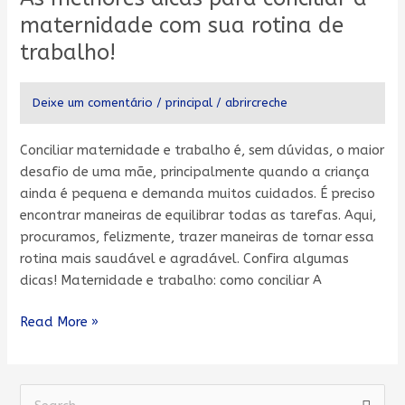
para
maternidade com sua rotina de
conciliar
trabalho!
a
maternidade
Deixe um comentário
/
principal
/
abrircreche
com
sua
rotina
Conciliar maternidade e trabalho é, sem dúvidas, o maior
de
desafio de uma mãe, principalmente quando a criança
trabalho!
ainda é pequena e demanda muitos cuidados. É preciso
encontrar maneiras de equilibrar todas as tarefas. Aqui,
procuramos, felizmente, trazer maneiras de tornar essa
rotina mais saudável e agradável. Confira algumas
dicas! Maternidade e trabalho: como conciliar A
Read More »