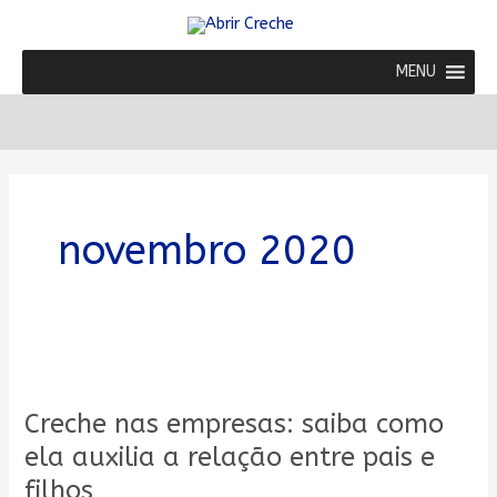
Ir
para
o
MENU
conteúdo
novembro 2020
Creche
nas
Creche nas empresas: saiba como
empresas:
saiba
ela auxilia a relação entre pais e
como
filhos