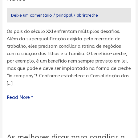
ela
auxilia
Deixe um comentário
/
principal
/
abrircreche
a
relação
entre
Os pais do século XXI enfrentam múltiplos desafios.
pais
Além da superqualificação exigida pelo mercado de
e
trabalho, eles precisam conciliar a rotina de negócios
filhos
com a criação dos filhos e a família. O benefício-creche,
por exemplo, é um benefício nem sempre previsto em lei,
mas que pode e deve ser implantado na forma de creche
“in company”!. Conforme estabelece a Consolidação das
[…]
Read More »
As
melhores
As melhores dicas para conciliar a
dicas