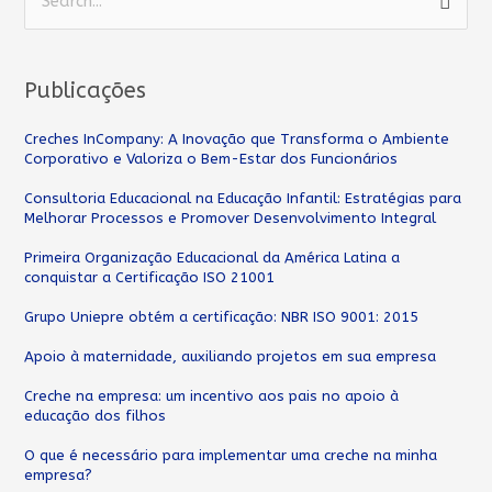
P
e
s
Publicações
q
u
Creches InCompany: A Inovação que Transforma o Ambiente
Corporativo e Valoriza o Bem-Estar dos Funcionários
i
s
Consultoria Educacional na Educação Infantil: Estratégias para
Melhorar Processos e Promover Desenvolvimento Integral
a
Primeira Organização Educacional da América Latina a
r
conquistar a Certificação ISO 21001
p
Grupo Uniepre obtém a certificação: NBR ISO 9001: 2015
o
Apoio à maternidade, auxiliando projetos em sua empresa
r
:
Creche na empresa: um incentivo aos pais no apoio à
educação dos filhos
O que é necessário para implementar uma creche na minha
empresa?